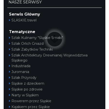
NASZE SERWISY
Serwis Główny
SLASKIE.travel
Tematyczne
Szlak Kulinarny "Śląskie Smaki"
Szlak Orlich Gniazd
Szlak Zabytków Techniki
Szlak Architektury Drewnianej Województwa
Śląskiego
Industriada
Juromania
Szlak Przyrody
Śląskie z dzieckiem
Śląskie po zdrowie
Narty w Śląskim
Rowerem przez Śląskie
Kajakiem przez Śląskie