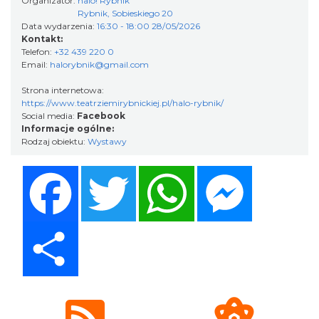
Organizator:
halo! Rybnik
Rybnik, Sobieskiego 20
Data wydarzenia:
16:30 - 18:00 28/05/2026
Kontakt:
Telefon:
+32 439 220 0
Wystawa prof. Włodzimierza
Email:
halorybnik@gmail.com
Kwiatkowskiego w Tichauer Art Gallery
Tychy
Strona internetowa:
27.13 km
2026-07-31
https://www.teatrziemirybnickiej.pl/halo-rybnik/
Social media:
Facebook
Informacje ogólne:
Rodzaj obiektu:
Wystawy
Facebook
Twitter
WhatsApp
Messenger
Share
Święto Ziół w pszczyńskim skansenie
Pszczyna
28.63 km
2026-08-15