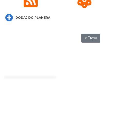
DODAJ DO PLANERA
Fanny Days w Krowiarkach
Krowiarki
Trasa
29.75 km
2026-08-09