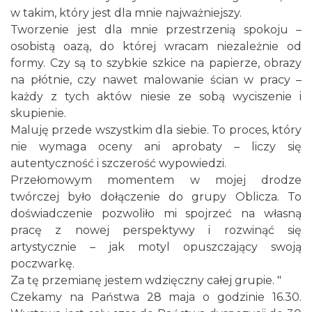
w takim, który jest dla mnie najważniejszy.
makramy...
Tworzenie jest dla mnie przestrzenią spokoju –
Rybnik
0.00 km
2026-08-19
osobistą oazą, do której wracam niezależnie od
formy. Czy są to szybkie szkice na papierze, obrazy
na płótnie, czy nawet malowanie ścian w pracy –
każdy z tych aktów niesie ze sobą wyciszenie i
skupienie.
Maluję przede wszystkim dla siebie. To proces, który
nie wymaga oceny ani aprobaty – liczy się
autentyczność i szczerość wypowiedzi.
DNI OTWARTE w teatrze NA PÓŁ i teatrze
Przełomowym momentem w mojej drodze
POWROTÓW || REKRUTACJA NA SEZON
twórczej było dołączenie do grupy Oblicza. To
Rybnik
26/27
doświadczenie pozwoliło mi spojrzeć na własną
0.00 km
2026-08-29
pracę z nowej perspektywy i rozwinąć się
artystycznie – jak motyl opuszczający swoją
poczwarkę.
Za tę przemianę jestem wdzięczny całej grupie. "
Czekamy na Państwa 28 maja o godzinie 16.30.