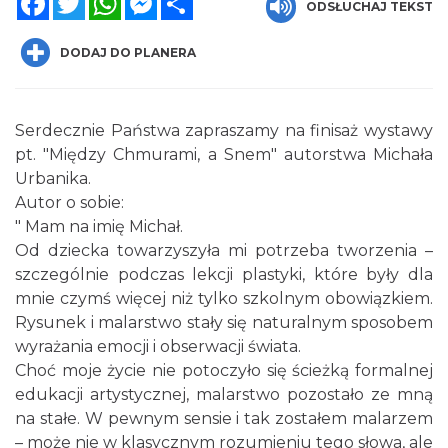
ODSŁUCHAJ TEKST
DODAJ DO PLANERA
Serdecznie Państwa zapraszamy na finisaż wystawy
pt. "Między Chmurami, a Snem" autorstwa Michała
Urbanika.
Wakacyjne Warsztaty Malarskie "Rybnik -
Autor o sobie:
miasto zieleni"
" Mam na imię Michał.
Rybnik
Od dziecka towarzyszyła mi potrzeba tworzenia –
0.00 km
2026-08-22
szczególnie podczas lekcji plastyki, które były dla
mnie czymś więcej niż tylko szkolnym obowiązkiem.
Rysunek i malarstwo stały się naturalnym sposobem
wyrażania emocji i obserwacji świata.
Choć moje życie nie potoczyło się ścieżką formalnej
edukacji artystycznej, malarstwo pozostało ze mną
na stałe. W pewnym sensie i tak zostałem malarzem
– może nie w klasycznym rozumieniu tego słowa, ale
Coś z niczego - organizery z tektury, z