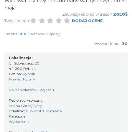
Wystawa jest cały czas do Państwa dyspozycji do 30
maja.
Zauważyłeś błąd w treści?
ZGŁOŚ
XXVI Powiatowy Rajd Rowerowy
Twoja ocena:
DODAJ OCENĘ
Wodzisław Śląski
11.19 km
2026-08-30
Ocena:
0.0
(Oddano 0 głosy)
Wyświetlenia:
30
Lokalizacja:
Ul. Sobieskiego 20
44-200 Rybnik
Gmina:
Rybnik
Powiat:
Rybnik
Koncert Sandry w Gliwicach
Pokaż wskazówki dojazdu
Gliwice
21.05 km
2026-10-16
Region turystyczny:
Kraina Górnej Odry
Lokalizacja:
W centrum miasta
Kategoria:
Wydarzenia