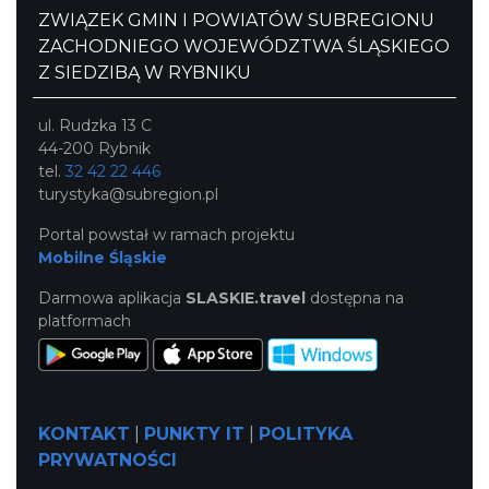
ZWIĄZEK GMIN I POWIATÓW SUBREGIONU
ZACHODNIEGO WOJEWÓDZTWA ŚLĄSKIEGO
Z SIEDZIBĄ W RYBNIKU
ul. Rudzka 13 C
44-200 Rybnik
tel.
32 42 22 446
turystyka@subregion.pl
Portal powstał w ramach projektu
Mobilne Śląskie
Darmowa aplikacja
SLASKIE.travel
dostępna na
platformach
KONTAKT
|
PUNKTY IT
|
POLITYKA
PRYWATNOŚCI