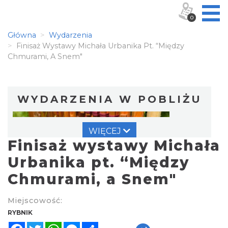
0
Główna
Wydarzenia
Finisaż Wystawy Michała Urbanika Pt. “Między
Chmurami, A Snem"
WYDARZENIA W POBLIŻU
WIĘCEJ
Finisaż wystawy Michała
Urbanika pt. “Między
Chmurami, a Snem"
Warsztat gry na flecie indiańskim –
Miejscowość:
pierwsze kroki w świecie melodii
RYBNIK
Rybnik
Facebook
Twitter
WhatsApp
Messenger
Share
0.00 km
2026-09-10