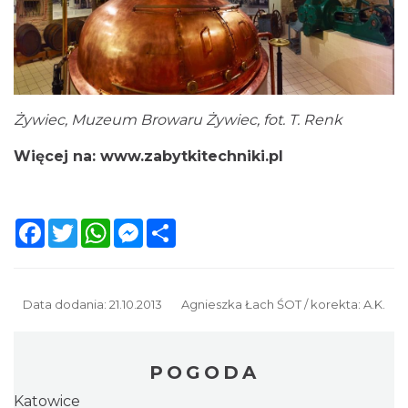
Żywiec, Muzeum Browaru Żywiec, fot. T. Renk
Więcej na:
www.zabytkitechniki.pl
Facebook
Twitter
WhatsApp
Messenger
Share
Data dodania: 21.10.2013
Agnieszka Łach ŚOT / korekta: A.K.
POGODA
Katowice