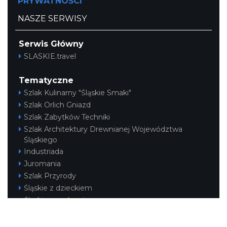
PRYWATNOŚCI
NASZE SERWISY
Serwis Główny
SLASKIE.travel
Tematyczne
Szlak Kulinarny "Śląskie Smaki"
Szlak Orlich Gniazd
Szlak Zabytków Techniki
Szlak Architektury Drewnianej Województwa
Śląskiego
Industriada
Juromania
Szlak Przyrody
Śląskie z dzieckiem
Śląskie po zdrowie
Narty w Śląskim
Rowerem przez Śląskie