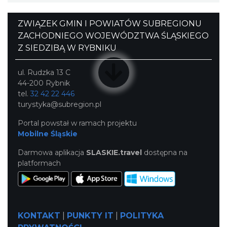
ZWIĄZEK GMIN I POWIATÓW SUBREGIONU
ZACHODNIEGO WOJEWÓDZTWA ŚLĄSKIEGO
Z SIEDZIBĄ W RYBNIKU
ul. Rudzka 13 C
44-200 Rybnik
tel.
32 42 22 446
turystyka@subregion.pl
Portal powstał w ramach projektu
Mobilne Śląskie
Darmowa aplikacja
SLASKIE.travel
dostępna na
platformach
KONTAKT
|
PUNKTY IT
|
POLITYKA