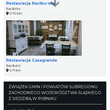
Restauracja Raciborska
Racibórz
0.70 km
Restauracja Casagrande
Racibórz
0.71 km
ZWIĄZEK GMIN I POWIATÓW SUBREGIONU
ZACHODNIEGO WOJEWÓDZTWA ŚLĄSKIEGO
Z SIEDZIBĄ W RYBNIKU