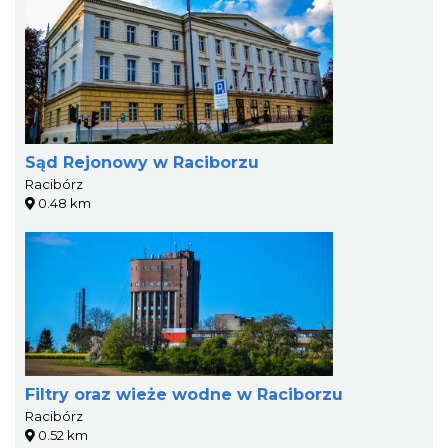
Sąd Rejonowy w Raciborzu
Racibórz
0.48 km
Filtry oraz wieże wodne w Raciborzu
Racibórz
0.52 km