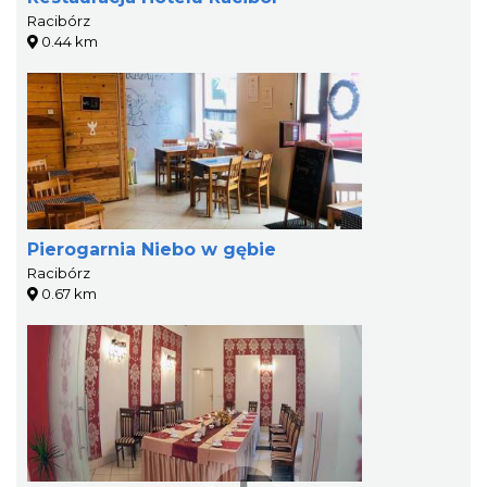
Racibórz
0.44 km
Pierogarnia Niebo w gębie
Racibórz
0.67 km