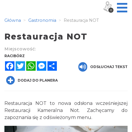
0
Główna
Gastronomia
Restauracja NOT
Restauracja NOT
Miejscowość:
RACIBÓRZ
Facebook
Twitter
WhatsApp
Messenger
Share
ODSŁUCHAJ TEKST
DODAJ DO PLANERA
Restauracja NOT to nowa odsłona wcześniejszej
Restauracji Kameralna Not. Zachęcamy do
zapoznania się z odświeżonym menu.