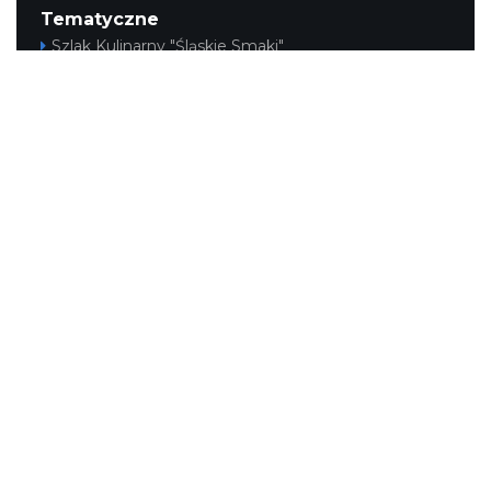
Tematyczne
Szlak Kulinarny "Śląskie Smaki"
Szlak Orlich Gniazd
Szlak Zabytków Techniki
Szlak Architektury Drewnianej Województwa
Śląskiego
Industriada
Juromania
Szlak Przyrody
Śląskie z dzieckiem
Śląskie po zdrowie
Narty w Śląskim
Rowerem przez Śląskie
Kajakiem przez Śląskie
Regionalne
Beskidy
Śląsk Cieszyński
Jura Krakowsko-Częstochowska
Kraina Górnej Odry