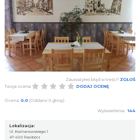
Zauważyłeś błąd w treści?
ZGŁOŚ
Twoja ocena:
DODAJ OCENĘ
Ocena:
0.0
(Oddano 0 głosy)
Wyświetlenia:
144
Lokalizacja:
Ul. Kochanowskiego 1
47-400 Racibórz