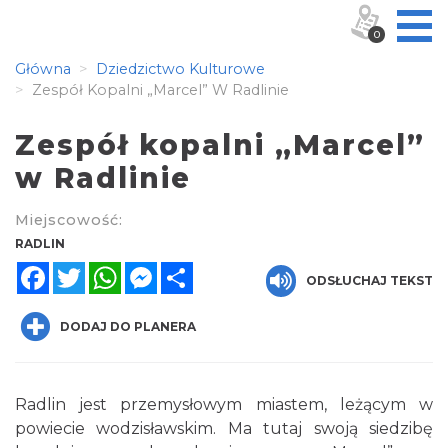
0
Główna
Dziedzictwo Kulturowe
Zespół Kopalni „Marcel” W Radlinie
Zespół kopalni „Marcel”
w Radlinie
Miejscowość:
RADLIN
Facebook
Twitter
WhatsApp
Messenger
Share
ODSŁUCHAJ TEKST
DODAJ DO PLANERA
Radlin jest przemysłowym miastem, leżącym w
powiecie wodzisławskim. Ma tutaj swoją siedzibę