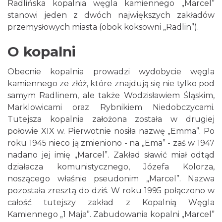
Radlińska kopalnia węgla kamiennego „Marcel”
stanowi jeden z dwóch największych zakładów
przemysłowych miasta (obok koksowni „Radlin”).
O kopalni
Obecnie kopalnia prowadzi wydobycie węgla
kamiennego ze złóż, które znajdują się nie tylko pod
samym Radlinem, ale także Wodzisławiem Śląskim,
Marklowicami oraz Rybnikiem Niedobczycami.
Tutejsza kopalnia założona została w drugiej
połowie XIX w. Pierwotnie nosiła nazwę „Emma”. Po
roku 1945 nieco ją zmieniono - na „Ema” - zaś w 1947
nadano jej imię „Marcel”. Zakład sławić miał odtąd
działacza komunistycznego, Józefa Kolorza,
noszącego właśnie pseudonim „Marcel”. Nazwa
pozostała zresztą do dziś. W roku 1995 połączono w
całość tutejszy zakład z Kopalnią Węgla
Kamiennego „1 Maja”. Zabudowania kopalni „Marcel”