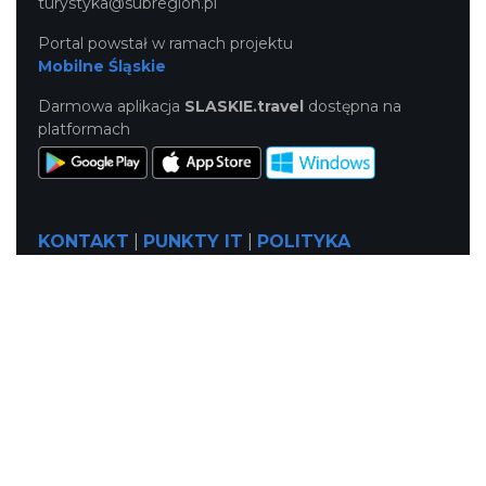
turystyka@subregion.pl
Portal powstał w ramach projektu
Mobilne Śląskie
Darmowa aplikacja
SLASKIE.travel
dostępna na
platformach
KONTAKT
|
PUNKTY IT
|
POLITYKA
PRYWATNOŚCI
NASZE SERWISY
Serwis Główny
SLASKIE.travel
Tematyczne
Szlak Kulinarny "Śląskie Smaki"