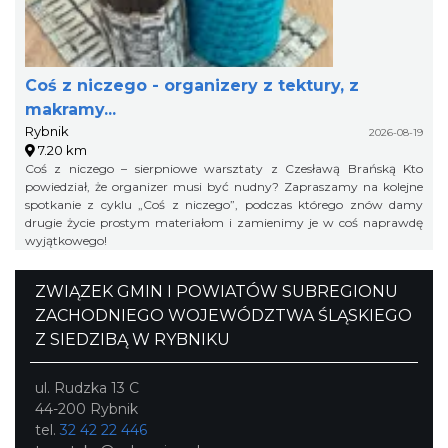
Coś z niczego - organizery z tektury, z
makramy...
Rybnik
2026-08-19
7.20 km
Coś z niczego – sierpniowe warsztaty z Czesławą Brańską Kto
powiedział, że organizer musi być nudny? Zapraszamy na kolejne
spotkanie z cyklu „Coś z niczego”, podczas którego znów damy
drugie życie prostym materiałom i zamienimy je w coś naprawdę
wyjątkowego!
ZWIĄZEK GMIN I POWIATÓW SUBREGIONU
ZACHODNIEGO WOJEWÓDZTWA ŚLĄSKIEGO
Z SIEDZIBĄ W RYBNIKU
ul. Rudzka 13 C
44-200 Rybnik
tel.
32 42 22 446