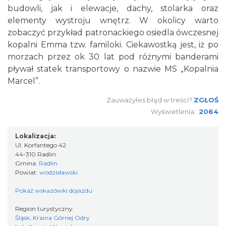
budowli, jak i elewacje, dachy, stolarka oraz
elementy wystroju wnętrz. W okolicy warto
zobaczyć przykład patronackiego osiedla ówczesnej
kopalni Emma tzw. familoki. Ciekawostką jest, iż po
morzach przez ok 30 lat pod różnymi banderami
pływał statek transportowy o nazwie MS „Kopalnia
Marcel”.
Zauważyłeś błąd w treści?
ZGŁOŚ
Wyświetlenia:
2064
Lokalizacja:
Ul. Korfantego 42
44-310 Radlin
Gmina:
Radlin
Powiat:
wodzisławski
Pokaż wskazówki dojazdu
Region turystyczny:
Śląsk, Kraina Górnej Odry