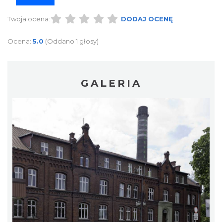
Twoja ocena:
DODAJ OCENĘ
Ocena:
5.0
(Oddano 1 głosy)
GALERIA