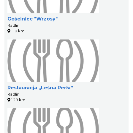
Gościniec "Wrzosy"
Radlin
1.18 km
Restauracja „Leśna Perła”
Radlin
1.28 km