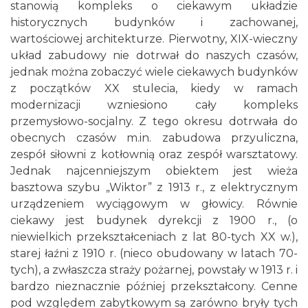
stanowią kompleks o ciekawym układzie
historycznych budynków i zachowanej,
wartościowej architekturze. Pierwotny, XIX-wieczny
układ zabudowy nie dotrwał do naszych czasów,
jednak można zobaczyć wiele ciekawych budynków
z początków XX stulecia, kiedy w ramach
modernizacji wzniesiono cały kompleks
przemysłowo-socjalny. Z tego okresu dotrwała do
obecnych czasów m.in. zabudowa przyuliczna,
zespół siłowni z kotłownią oraz zespół warsztatowy.
Jednak najcenniejszym obiektem jest wieża
basztowa szybu „Wiktor” z 1913 r., z elektrycznym
urządzeniem wyciągowym w głowicy. Równie
ciekawy jest budynek dyrekcji z 1900 r., (o
niewielkich przekształceniach z lat 80-tych XX w.),
starej łaźni z 1910 r. (nieco obudowany w latach 70-
tych), a zwłaszcza straży pożarnej, powstały w 1913 r. i
bardzo nieznacznie później przekształcony. Cenne
pod względem zabytkowym są zarówno bryły tych